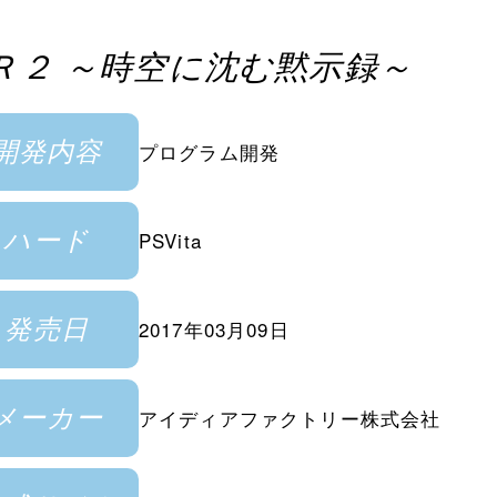
 Ｒ２ ～時空に沈む黙示録～
開発内容
プログラム開発
ハード
PSVita
発売日
2017年03月09日
メーカー
アイディアファクトリー株式会社