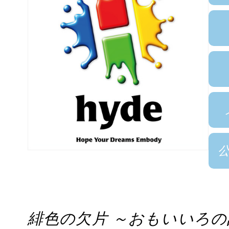
緋色の欠片 ～おもいいろの