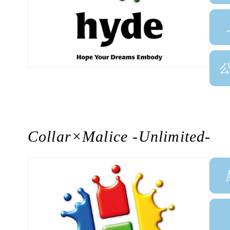
Collar×Malice -Unlimited-