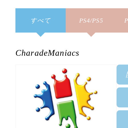
すべて
PS4/PS5
P
CharadeManiacs