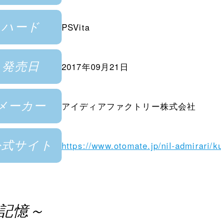
ハード
PSVita
発売日
2017年09月21日
メーカー
アイディアファクトリー株式会社
公式サイト
https://www.otomate.jp/nil-admirari/k
記憶～