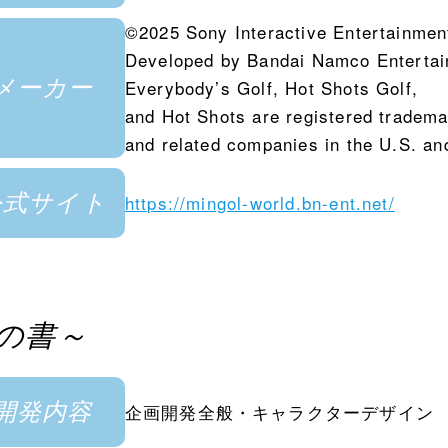
©2025 Sony Interactive Entertainment
Developed by Bandai Namco Entertai
メーカー
Everybody’s Golf, Hot Shots Golf,
and Hot Shots are registered tradema
and related companies in the U.S. and
公式サイト
https://mingol-world.bn-ent.net/
の書～
開発内容
企画開発全般・キャラクターデザイン