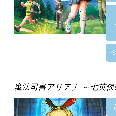
魔法司書アリアナ ～七英傑