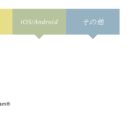
iOS/Android
その他
eam®