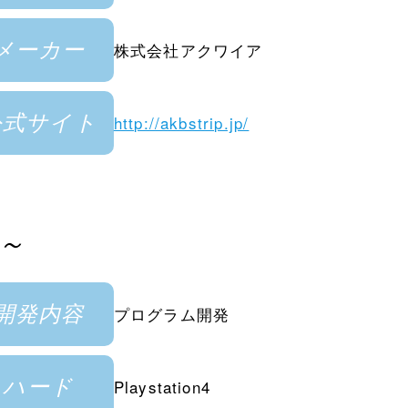
メーカー
株式会社アクワイア
公式サイト
http://akbstrip.jp/
跡～
開発内容
プログラム開発
ハード
Playstation4