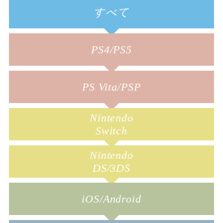
すべて
PS4/PS5
PS Vita/PSP
Nintendo
Switch
Nintendo
DS/3DS
iOS/Android