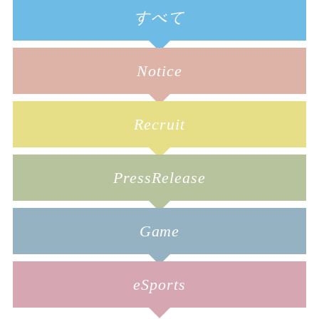
すべて
Notice
Recruit
PressRelease
Game
eSports