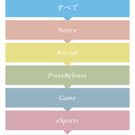
すべて
Notice
Recruit
PressRelease
Game
eSports